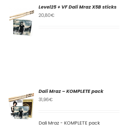
Level25 + VF Dali Mraz X5B sticks
AT
20,80
€
KU
LY
Dali Mraz – KOMPLETE pack
AT
31,96
€
KU
Dali Mraz - KOMPLETE pack
LY