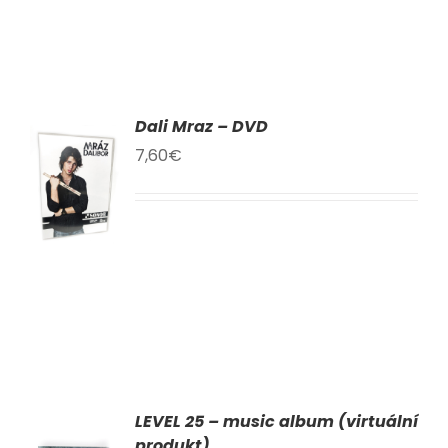
Dali Mraz – DVD
AT
7,60
€
KU
LY
LEVEL 25 – music album (virtuální
AT
produkt)