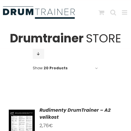
Skip
to
content
Drumtrainer
STORE
Show
20 Products
Rudimenty DrumTrainer – A2
AT
velikost
2,76
€
KU