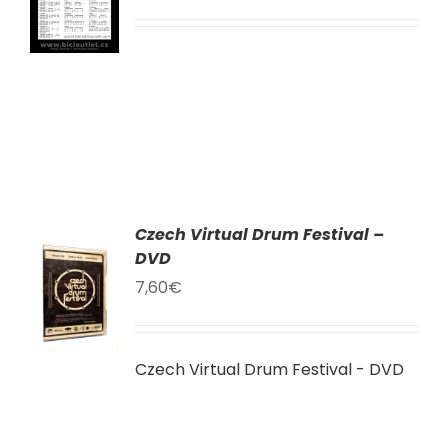
LY
Czech Virtual Drum Festival –
AT
DVD
7,60
€
KU
LY
Czech Virtual Drum Festival - DVD