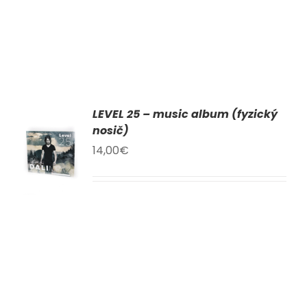
LEVEL 25 – music album (fyzický
AT
nosič)
14,00
€
KU
LY