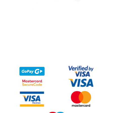
Level25 + VF Dali Mraz
X5B sticks
20,80
€