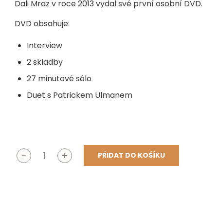
Dali Mraz v roce 2013 vydal své první osobní DVD.
DVD obsahuje:
Interview
2 skladby
27 minutové sólo
Duet s Patrickem Ulmanem
PŘIDAT DO KOŠÍKU
Dali
Mraz
-
DVD
množství