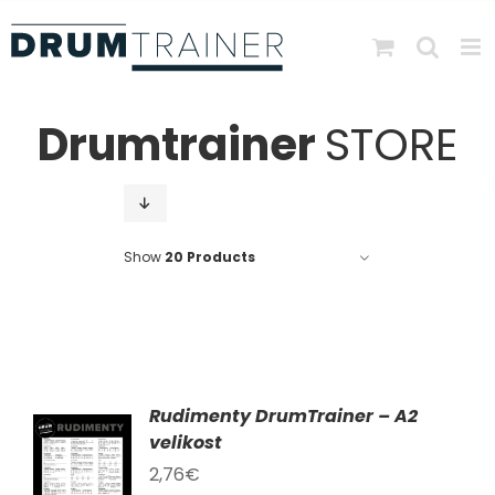
Skip
to
content
Drumtrainer
STORE
Show
20 Products
Rudimenty DrumTrainer – A2
AT
velikost
2,76
€
KU