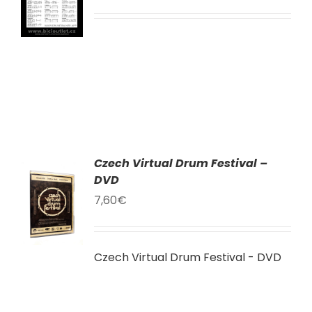
LY
Czech Virtual Drum Festival –
AT
DVD
7,60
€
KU
LY
Czech Virtual Drum Festival - DVD