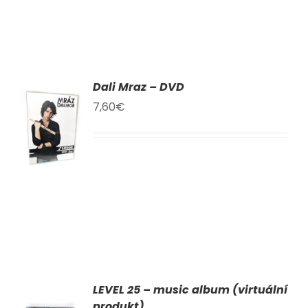
Dali Mraz – DVD
AT
7,60
€
KU
LY
LEVEL 25 – music album (virtuální
AT
produkt)