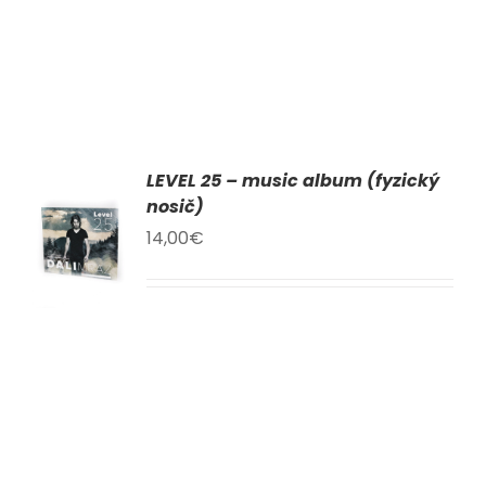
LEVEL 25 – music album (fyzický
AT
nosič)
14,00
€
KU
LY