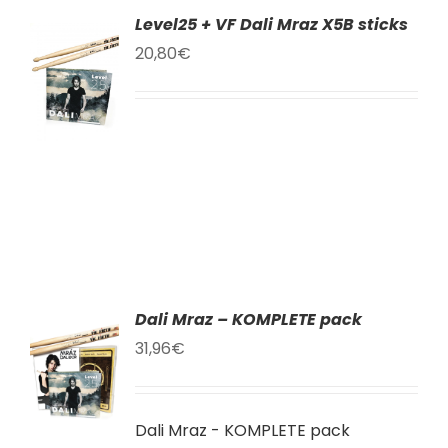
Level25 + VF Dali Mraz X5B sticks
AT
20,80
€
KU
LY
Dali Mraz – KOMPLETE pack
AT
31,96
€
KU
Dali Mraz - KOMPLETE pack
LY