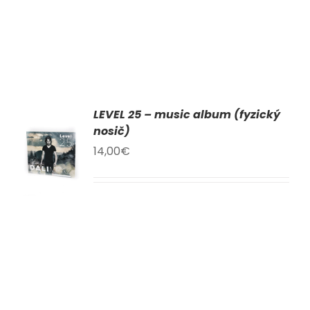
LEVEL 25 – music album (fyzický
AT
nosič)
14,00
€
KU
LY