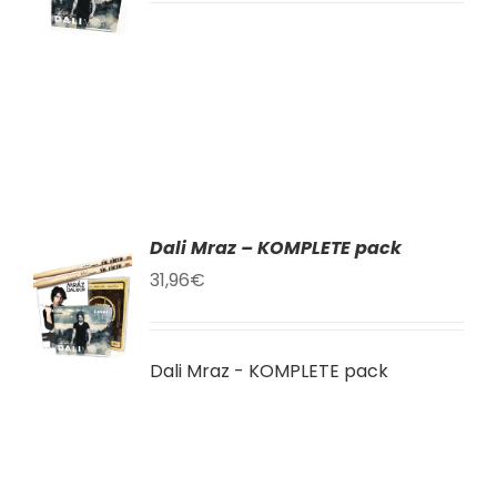
LY
Dali Mraz – KOMPLETE pack
AT
31,96
€
KU
Dali Mraz - KOMPLETE pack
LY