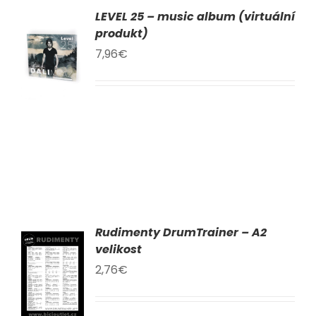
LEVEL 25 – music album (virtuální
AT
produkt)
7,96
€
KU
LY
Rudimenty DrumTrainer – A2
AT
velikost
2,76
€
KU
LY