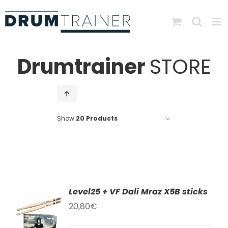
Skip
to
content
Drumtrainer
STORE
Show
20 Products
Level25 + VF Dali Mraz X5B sticks
AT
20,80
€
KU