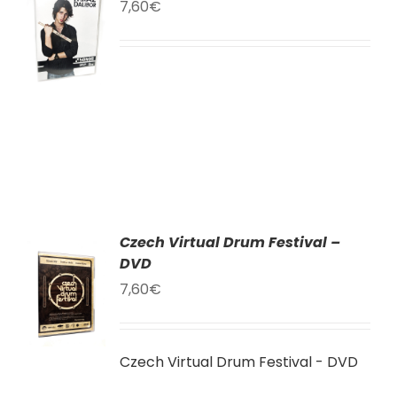
7,60
€
KU
LY
Czech Virtual Drum Festival –
AT
DVD
7,60
€
KU
LY
Czech Virtual Drum Festival - DVD