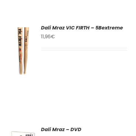
Dali Mraz VIC FIRTH – 5Bextreme
11,96
€
AT
KU
LY
Dali Mraz – DVD
AT