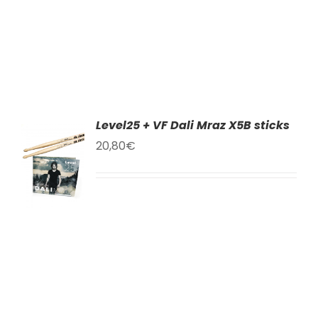
Level25 + VF Dali Mraz X5B sticks
AT
20,80
€
KU
LY