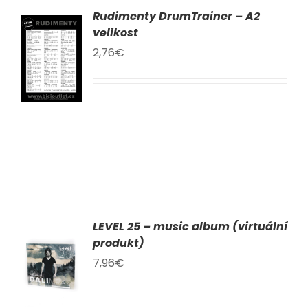
Rudimenty DrumTrainer – A2
AT
velikost
2,76
€
KU
LY
LEVEL 25 – music album (virtuální
AT
produkt)
7,96
€
KU
LY