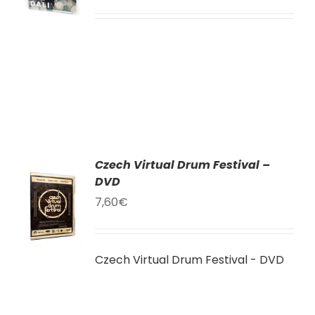
LY
Czech Virtual Drum Festival –
AT
DVD
7,60
€
KU
LY
Czech Virtual Drum Festival - DVD