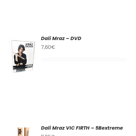
Dali Mraz – DVD
AT
7,60
€
KU
LY
Dali Mraz VIC FIRTH – 5Bextreme