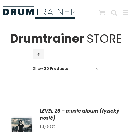
Skip
to
content
Drumtrainer
STORE
Show
20 Products
LEVEL 25 – music album (fyzický
AT
nosič)
14,00
€
KU