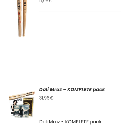
11,96
€
AT
KU
LY
Dali Mraz – KOMPLETE pack
AT
31,96
€
KU
Dali Mraz - KOMPLETE pack
LY