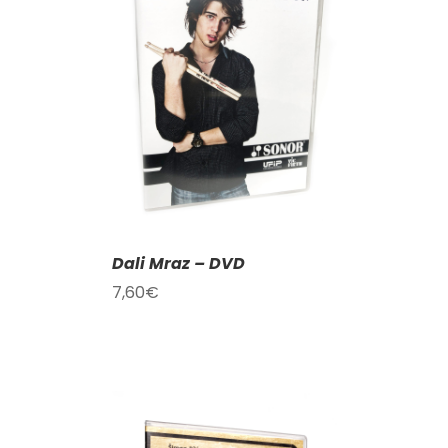
KOŠÍKU
/
AILY
Dali Mraz – DVD
7,60
€