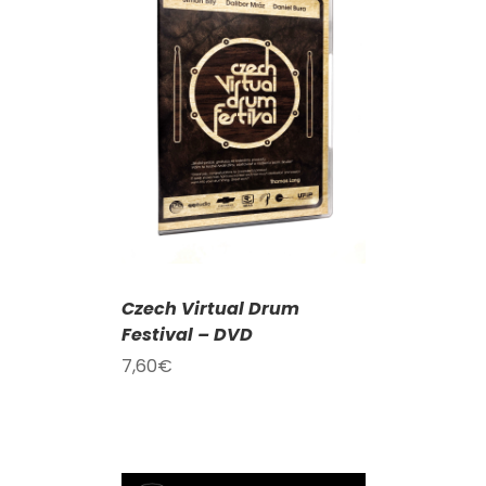
KOŠÍKU
/
AILY
Czech Virtual Drum
Festival – DVD
7,60
€