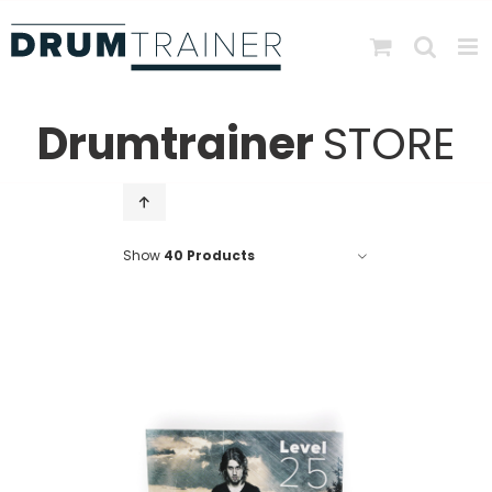
Skip
to
content
Drumtrainer
STORE
Show
40 Products