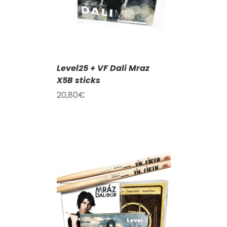
Level25 + VF Dali Mraz
X5B sticks
20,80
€
KOŠÍKU
/