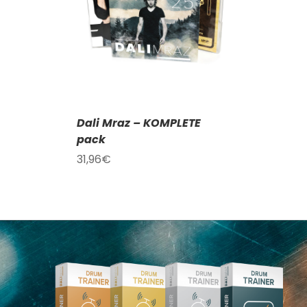
AILY
Dali Mraz – KOMPLETE
pack
31,96
€