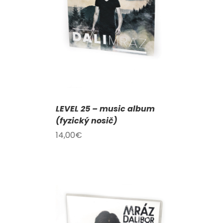
KOŠÍKU
/
AILY
LEVEL 25 – music album
(fyzický nosič)
14,00
€