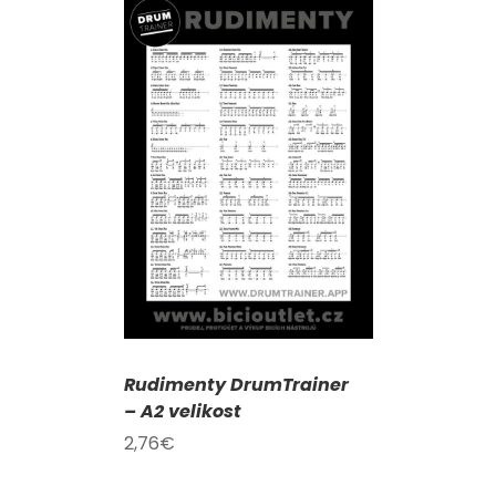
KOŠÍKU
/
AILY
Rudimenty DrumTrainer
– A2 velikost
2,76
€