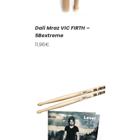
Dali Mraz VIC FIRTH –
5Bextreme
11,96
€
KOŠÍKU
/
AILY