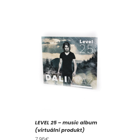
KOŠÍKU
/
AILY
LEVEL 25 – music album
(virtuální produkt)
7,96
€