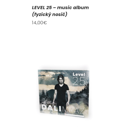
LEVEL 25 – music album
(fyzický nosič)
14,00
€
KOŠÍKU
/
AILY