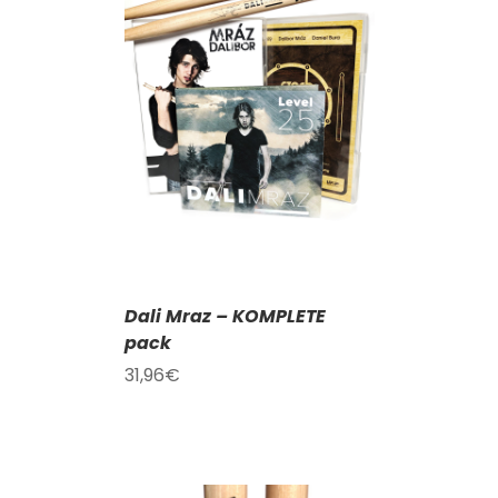
KOŠÍKU
/
AILY
Dali Mraz – KOMPLETE
pack
31,96
€