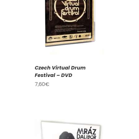
KOŠÍKU
/
AILY
Czech Virtual Drum
Festival – DVD
7,60
€