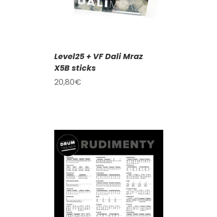
Level25 + VF Dali Mraz
X5B sticks
20,80
€
KOŠÍKU
/
AILY