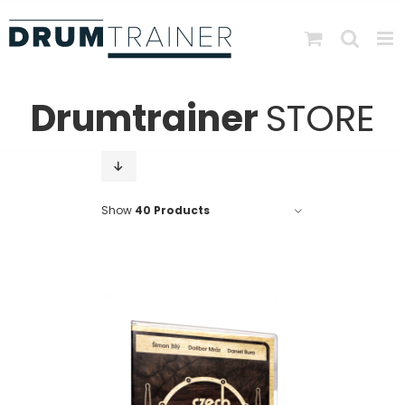
Skip
to
content
Drumtrainer
STORE
Show
40 Products