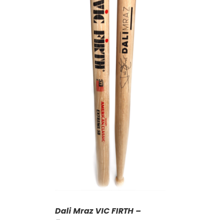
KOŠÍKU
/
AILY
Dali Mraz VIC FIRTH –