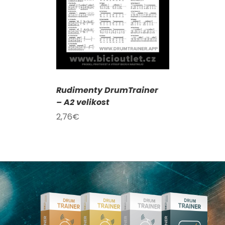
Rudimenty DrumTrainer
– A2 velikost
2,76
€