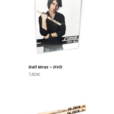
KOŠÍKU
/
AILY
Dali Mraz – DVD
7,60
€