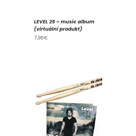
LEVEL 25 – music album
(virtuální produkt)
7,96
€
KOŠÍKU
/
AILY