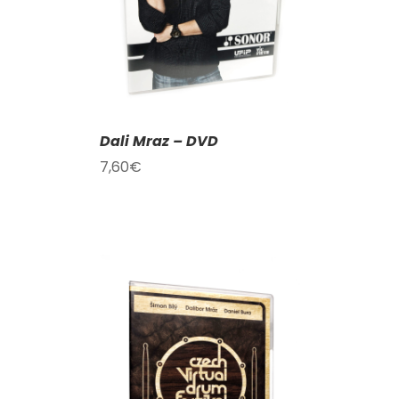
Dali Mraz – DVD
7,60
€
KOŠÍKU
/