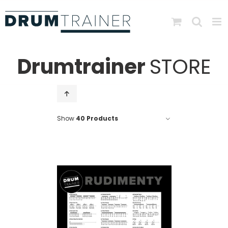
Skip
to
content
Drumtrainer
STORE
Show
40 Products