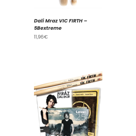
Dali Mraz VIC FIRTH –
5Bextreme
11,96
€
KOŠÍKU
/
AILY