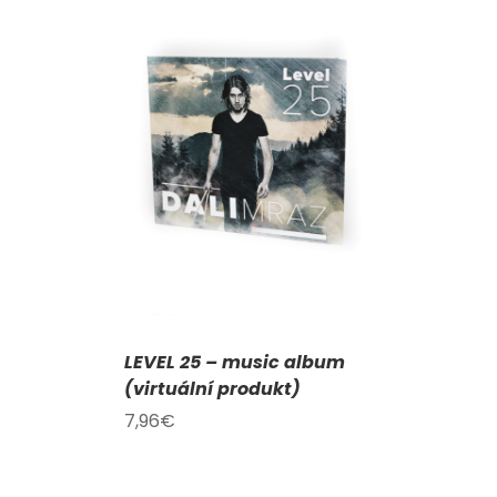
KOŠÍKU
/
AILY
LEVEL 25 – music album
(virtuální produkt)
7,96
€