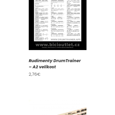
KOŠÍKU
/
AILY
Rudimenty DrumTrainer
– A2 velikost
2,76
€