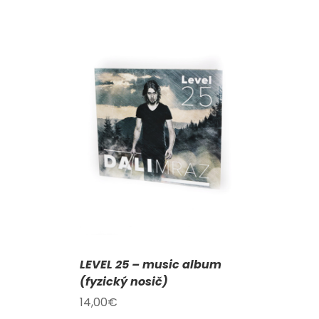
KOŠÍKU
/
AILY
LEVEL 25 – music album
(fyzický nosič)
14,00
€