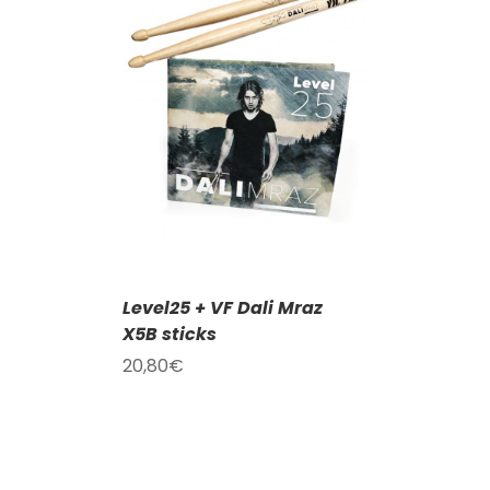
KOŠÍKU
/
AILY
Level25 + VF Dali Mraz
X5B sticks
20,80
€