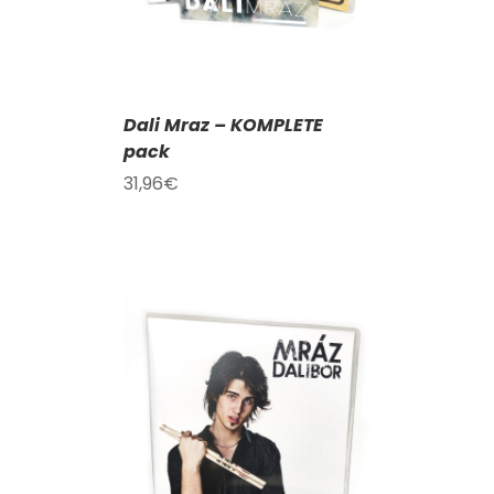
Dali Mraz – KOMPLETE
pack
31,96
€
KOŠÍKU
/
AILY