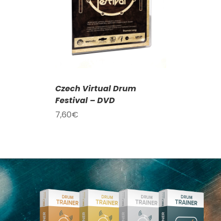
AILY
Czech Virtual Drum
Festival – DVD
7,60
€