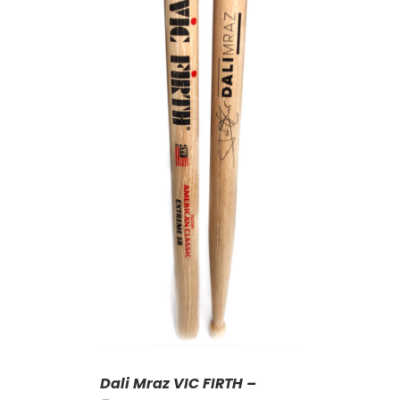
KOŠÍKU
/
AILY
Dali Mraz VIC FIRTH –