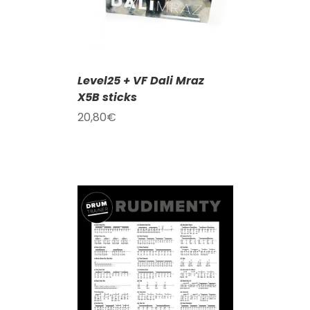
Level25 + VF Dali Mraz
X5B sticks
20,80
€
KOŠÍKU
/
AILY