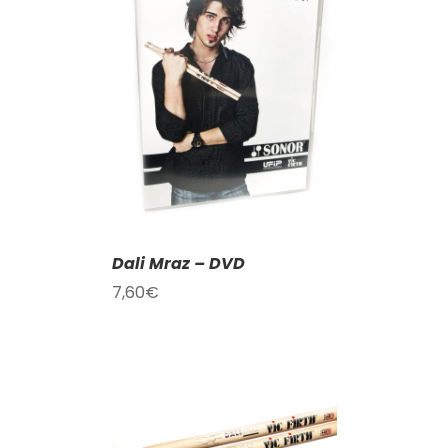
KOŠÍKU
/
AILY
Dali Mraz – DVD
7,60
€