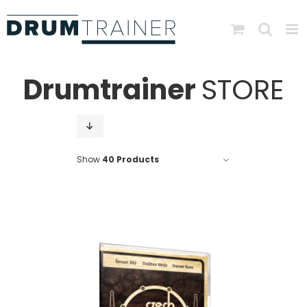
Skip
to
content
Drumtrainer
STORE
Show
40 Products