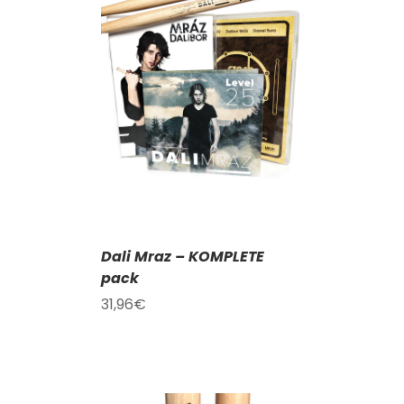
KOŠÍKU
/
AILY
Dali Mraz – KOMPLETE
pack
31,96
€