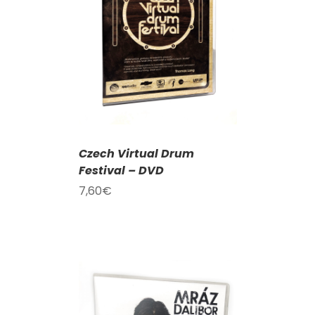
KOŠÍKU
/
AILY
Czech Virtual Drum
Festival – DVD
7,60
€