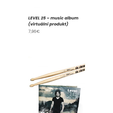
LEVEL 25 – music album
(virtuální produkt)
7,96
€
KOŠÍKU
/
AILY