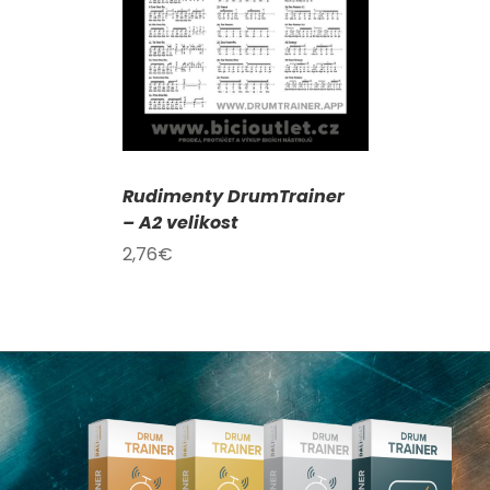
Rudimenty DrumTrainer
– A2 velikost
2,76
€