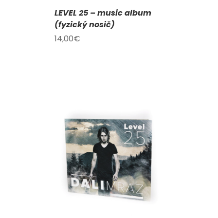
LEVEL 25 – music album
(fyzický nosič)
14,00
€
KOŠÍKU
/
AILY