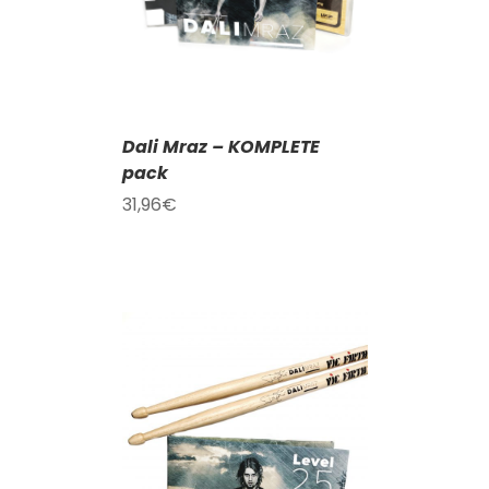
Dali Mraz – KOMPLETE
pack
31,96
€
KOŠÍKU
/