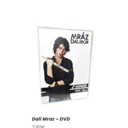
KOŠÍKU
/
AILY
Dali Mraz – DVD
7,60
€