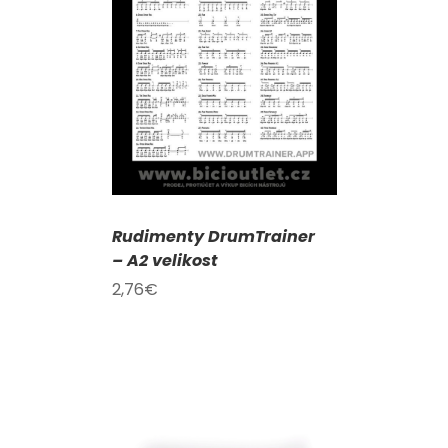
KOŠÍKU
/
AILY
Rudimenty DrumTrainer
– A2 velikost
2,76
€