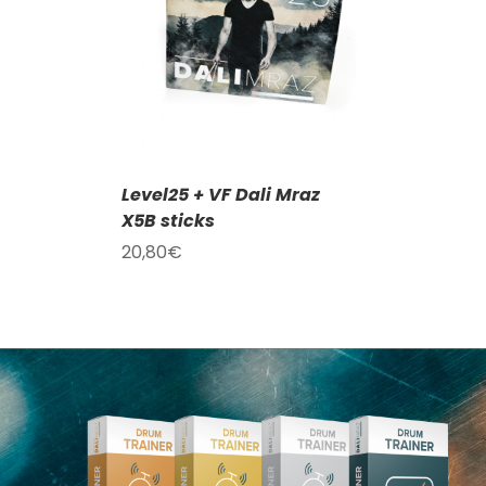
AILY
Level25 + VF Dali Mraz
X5B sticks
20,80
€