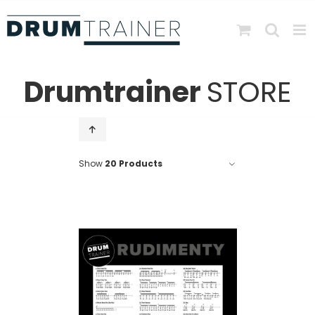
Skip
to
content
Drumtrainer
STORE
Show
20 Products