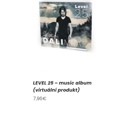
KOŠÍKU
/
AILY
LEVEL 25 – music album
(virtuální produkt)
7,96
€