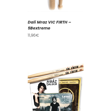
Dali Mraz VIC FIRTH –
5Bextreme
11,96
€
KOŠÍKU
/
AILY