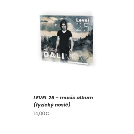
KOŠÍKU
/
AILY
LEVEL 25 – music album
(fyzický nosič)
14,00
€