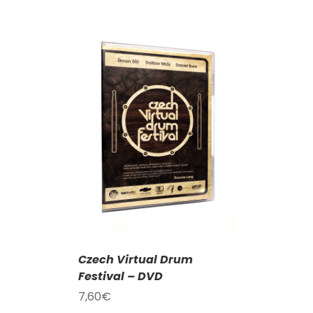
KOŠÍKU
/
AILY
Czech Virtual Drum
Festival – DVD
7,60
€