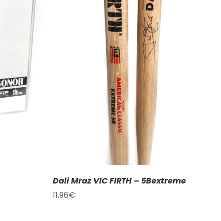
DETAILY
Dali Mraz VIC FIRTH – 5Bextreme
11,96
€