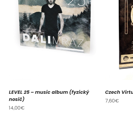
PŘIDAT DO KOŠÍKU
/
DETAILY
PŘI
LEVEL 25 – music album (fyzický
Czech Virt
nosič)
7,60
€
14,00
€