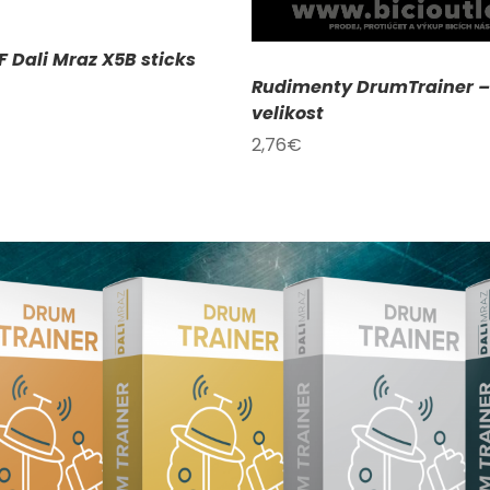
F Dali Mraz X5B sticks
Rudimenty DrumTrainer –
velikost
2,76
€