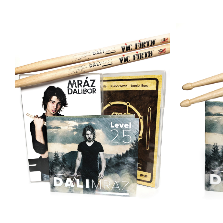
PŘIDAT DO KOŠÍKU
/
DETAILY
PŘI