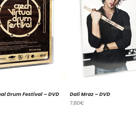
DAT DO KOŠÍKU
/
DETAILY
PŘIDAT DO KOŠÍKU
/
ual Drum Festival – DVD
Dali Mraz – DVD
7,60
€