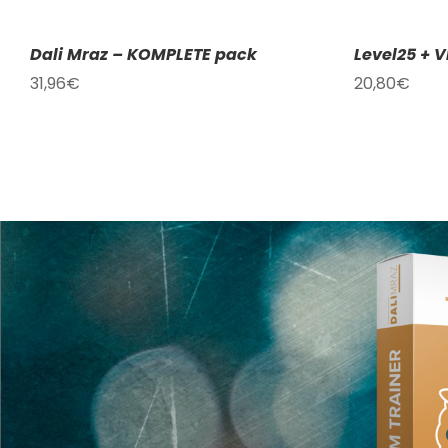
Dali Mraz – KOMPLETE pack
Level25 + V
31,96
€
20,80
€