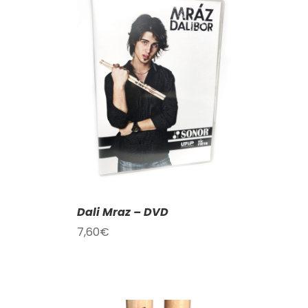
KOŠÍKU
/
AILY
Dali Mraz – DVD
7,60
€