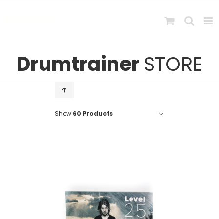
Skip
to
content
Drumtrainer
STORE
Show
60 Products