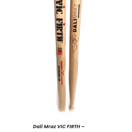
KOŠÍKU
/
AILY
Dali Mraz VIC FIRTH –