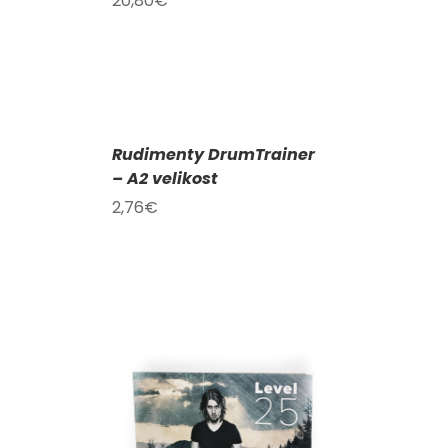
20,80
€
PŘIDAT
DO
KOŠÍKU
/
Rudimenty DrumTrainer
DETAILY
– A2 velikost
2,76
€
KOŠÍKU
/