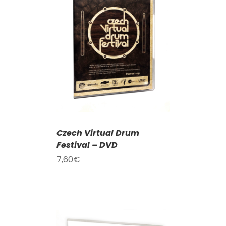
KOŠÍKU
/
AILY
Czech Virtual Drum
Festival – DVD
7,60
€