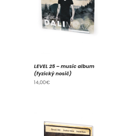
KOŠÍKU
/
AILY
LEVEL 25 – music album
(fyzický nosič)
14,00
€