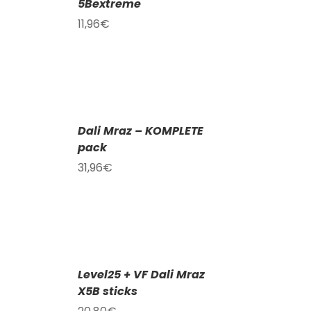
5Bextreme
11,96
€
PŘIDAT
DO
KOŠÍKU
/
Dali Mraz – KOMPLETE
DETAILY
pack
31,96
€
PŘIDAT
DO
KOŠÍKU
/
Level25 + VF Dali Mraz
DETAILY
X5B sticks