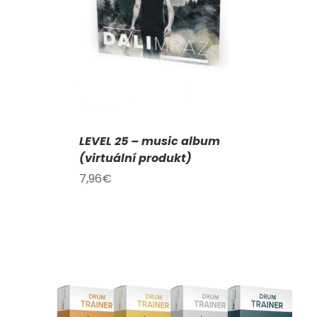
AILY
LEVEL 25 – music album
(virtuální produkt)
7,96
€