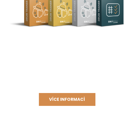
DRUMTRAINER
Chceš posunout své hraní na novou úroveň a
objevit svoje dosud netušené možnosti? Začni
hned!
Vyzkoušej DRUMTRAINER systém na jeden den za
symbolickou jednu korunu!
VÍCE INFORMACÍ