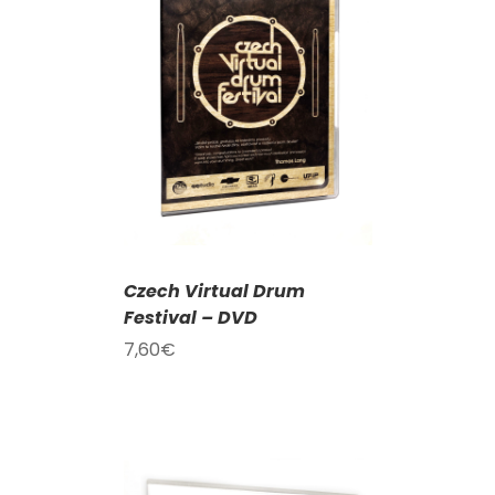
KOŠÍKU
/
AILY
Czech Virtual Drum
Festival – DVD
7,60
€