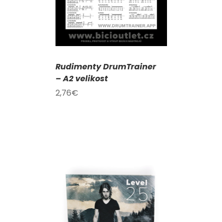
Rudimenty DrumTrainer
– A2 velikost
2,76
€
KOŠÍKU
/