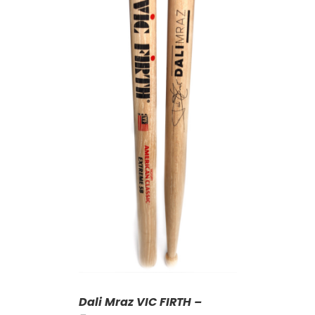
KOŠÍKU
/
AILY
Dali Mraz VIC FIRTH –