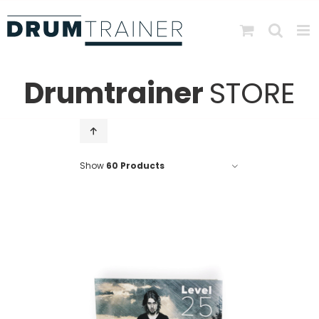
Skip
to
content
Drumtrainer
STORE
Show
60 Products