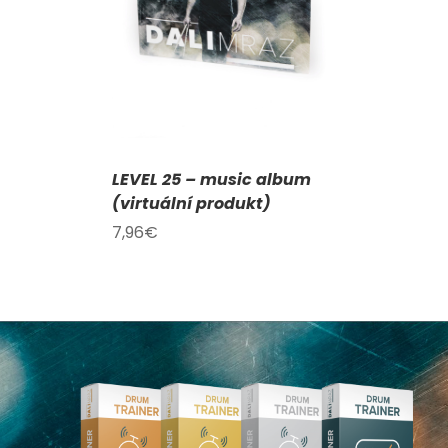
AILY
LEVEL 25 – music album
(virtuální produkt)
7,96
€