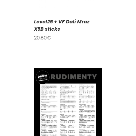
Level25 + VF Dali Mraz
X5B sticks
20,80
€
KOŠÍKU
/
AILY