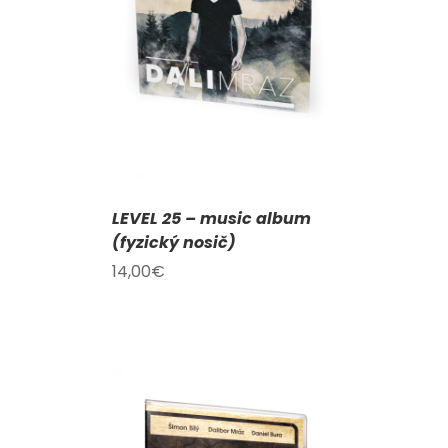
KOŠÍKU
/
AILY
LEVEL 25 – music album
(fyzický nosič)
14,00
€