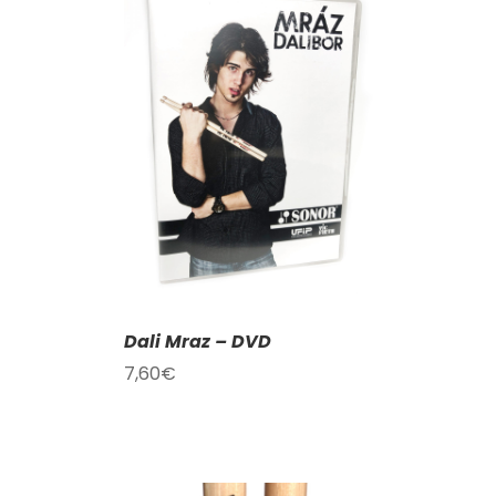
KOŠÍKU
/
AILY
Dali Mraz – DVD
7,60
€