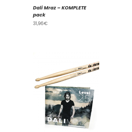
Dali Mraz – KOMPLETE
pack
31,96
€
KOŠÍKU
/
AILY