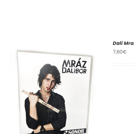
Dali Mra
7,60
€