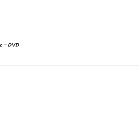
z – DVD