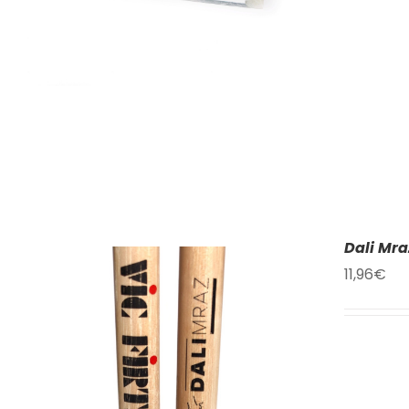
Dali Mra
11,96
€