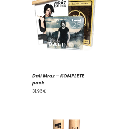
KOŠÍKU
/
AILY
Dali Mraz – KOMPLETE
pack
31,96
€