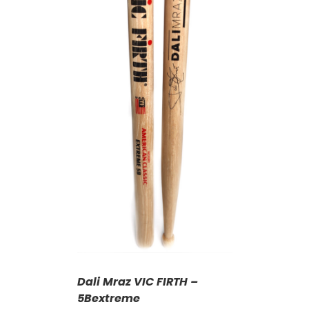
KOŠÍKU
/
AILY
Dali Mraz VIC FIRTH –
5Bextreme