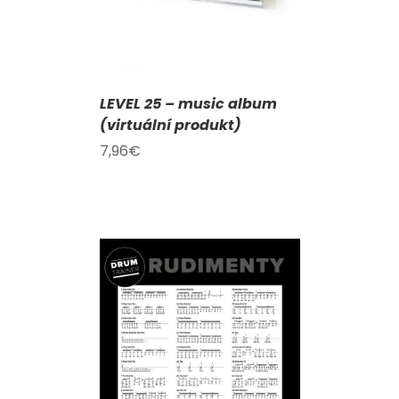
LEVEL 25 – music album
(virtuální produkt)
7,96
€
KOŠÍKU
/
AILY