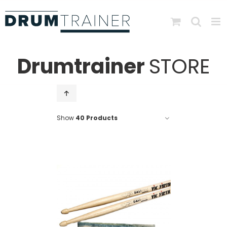
Skip
to
content
Drumtrainer
STORE
Show
40 Products