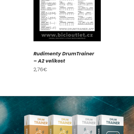
Rudimenty DrumTrainer
– A2 velikost
2,76
€