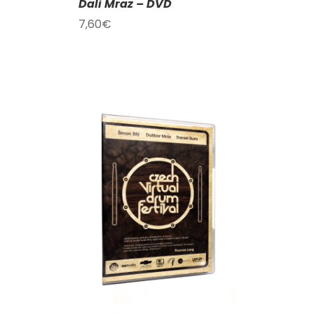
Dali Mraz – DVD
7,60
€
KOŠÍKU
/
AILY