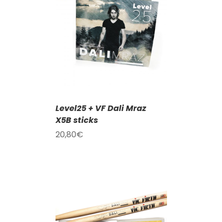
KOŠÍKU
/
AILY
Level25 + VF Dali Mraz
X5B sticks
20,80
€