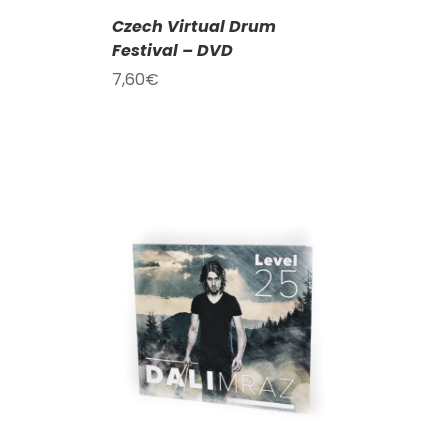
Czech Virtual Drum
Festival – DVD
7,60
€
KOŠÍKU
/
AILY