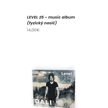
LEVEL 25 – music album
(fyzický nosič)
14,00
€
KOŠÍKU
/
AILY