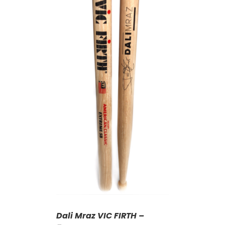
KOŠÍKU
/
AILY
Dali Mraz VIC FIRTH –