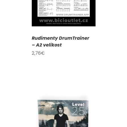
Rudimenty DrumTrainer
– A2 velikost
2,76
€
KOŠÍKU
/