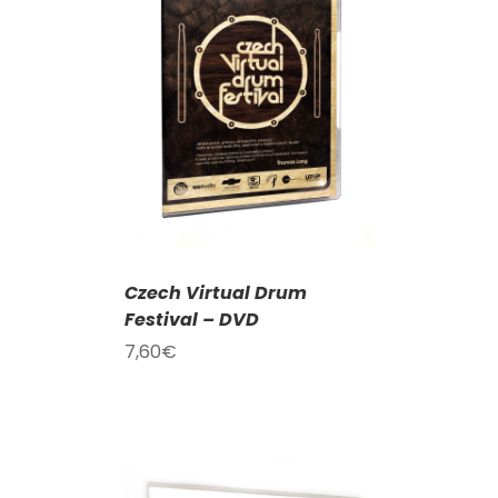
KOŠÍKU
/
AILY
Czech Virtual Drum
Festival – DVD
7,60
€