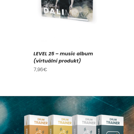
AILY
LEVEL 25 – music album
(virtuální produkt)
7,96
€