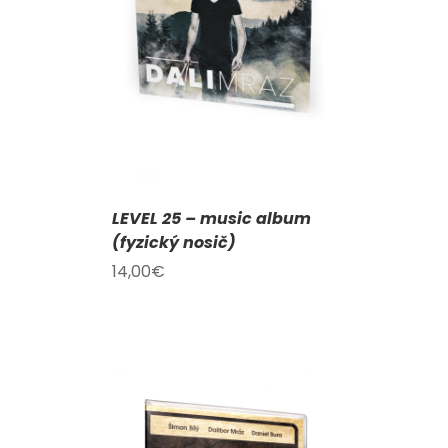
KOŠÍKU
/
AILY
LEVEL 25 – music album
(fyzický nosič)
14,00
€