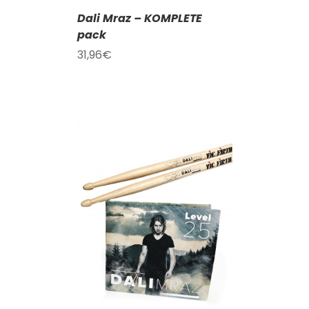
Dali Mraz – KOMPLETE
pack
31,96
€
KOŠÍKU
/
AILY