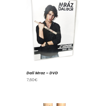
KOŠÍKU
/
AILY
Dali Mraz – DVD
7,60
€