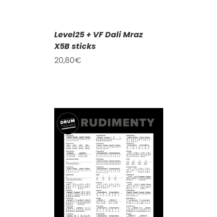
Level25 + VF Dali Mraz
X5B sticks
20,80
€
KOŠÍKU
/
AILY