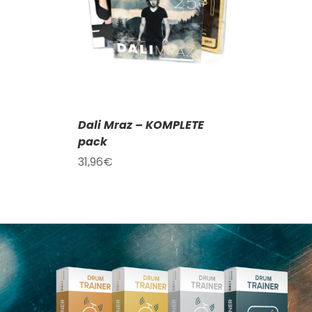
AILY
Dali Mraz – KOMPLETE
pack
31,96
€