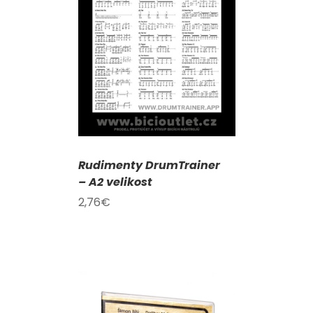
KOŠÍKU
/
AILY
Rudimenty DrumTrainer
– A2 velikost
2,76
€