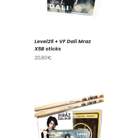
Level25 + VF Dali Mraz
X5B sticks
20,80
€
KOŠÍKU
/