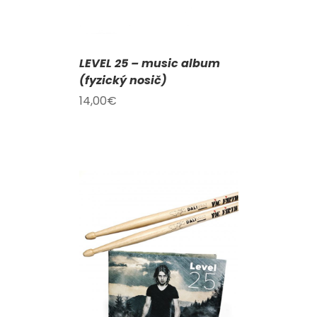
LEVEL 25 – music album
(fyzický nosič)
14,00
€
KOŠÍKU
/
AILY