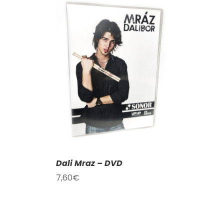
KOŠÍKU
/
AILY
Dali Mraz – DVD
7,60
€