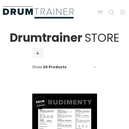
Skip
to
content
Drumtrainer
STORE
Show
20 Products