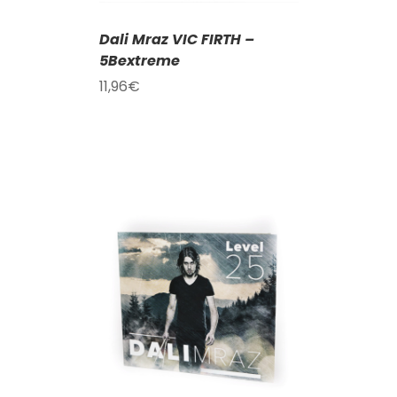
Dali Mraz VIC FIRTH –
5Bextreme
11,96
€
KOŠÍKU
/
AILY