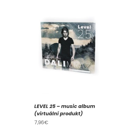
KOŠÍKU
/
AILY
LEVEL 25 – music album
(virtuální produkt)
7,96
€