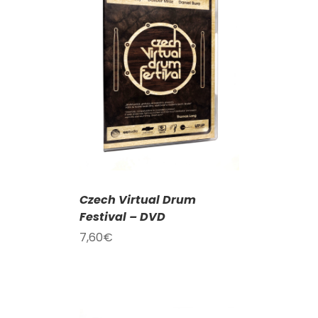
KOŠÍKU
/
AILY
Czech Virtual Drum
Festival – DVD
7,60
€