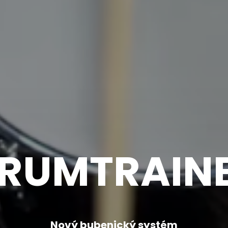
RUMTRAIN
Nový bubenický systém