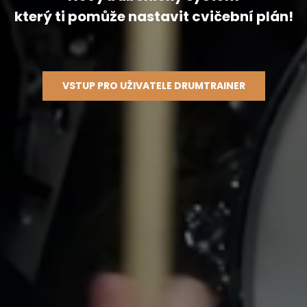
který ti pomůže nastavit cvičební plán!
VSTUP PRO UŽIVATELE DRUMTRAINER