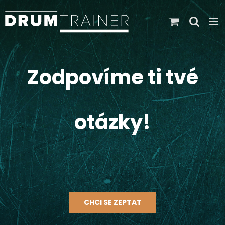
Skip
to
content
Zodpovíme ti tvé
otázky!
CHCI SE ZEPTAT