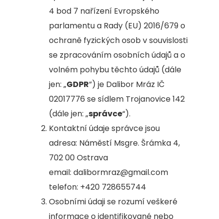
4 bod 7 nařízení Evropského
parlamentu a Rady (EU) 2016/679 o
ochraně fyzických osob v souvislosti
se zpracováním osobních údajů a o
volném pohybu těchto údajů (dále
jen: „
GDPR
”) je Dalibor Mráz IČ
02017776 se sídlem Trojanovice 142
(dále jen: „
správce
“).
Kontaktní údaje správce jsou
adresa: Náměstí Msgre. Šrámka 4,
702 00 Ostrava
email: dalibormraz@gmail.com
telefon: +420 728655744
Osobními údaji se rozumí veškeré
informace o identifikované nebo