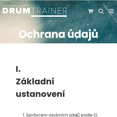
Skip
to
content
Ochrana údajů
I.
Základní
ustanovení
Správcem osobních údajů podle čl.