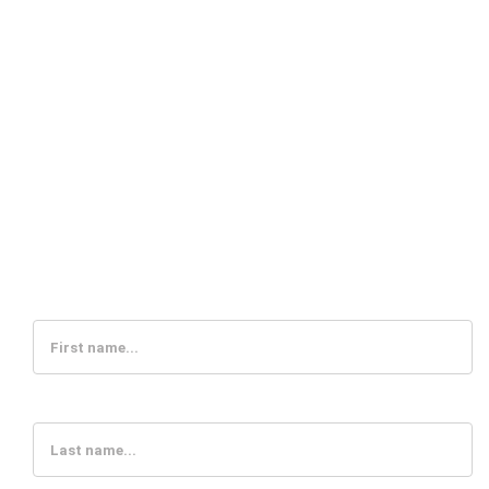
2. step
Please fill out this form and make sure to include
your paid invoice number in the note/message.
First name
Last name