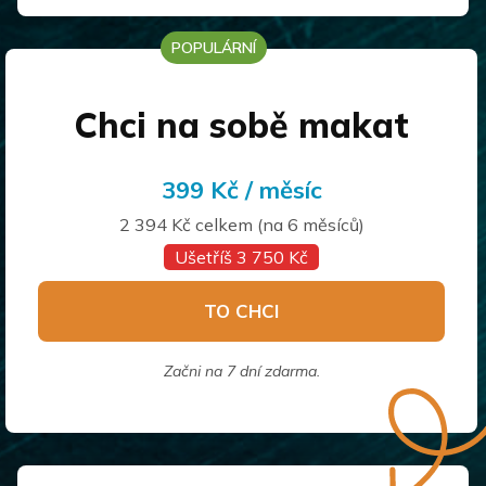
POPULÁRNÍ
Chci na sobě makat
399 Kč / měsíc
2 394 Kč celkem (na 6 měsíců)
Ušetříš 3 750 Kč
TO CHCI
Začni na 7 dní zdarma.