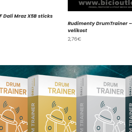
F Dali Mraz X5B sticks
Rudimenty DrumTrainer –
velikost
2,76
€