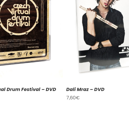
DAT DO KOŠÍKU
/
DETAILY
PŘIDAT DO KOŠÍKU
/
ual Drum Festival – DVD
Dali Mraz – DVD
7,60
€