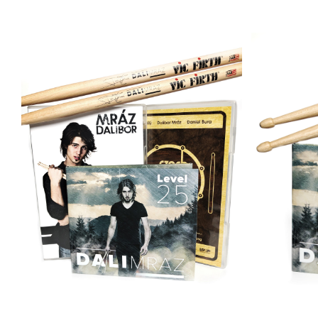
PŘIDAT DO KOŠÍKU
/
DETAILY
PŘI