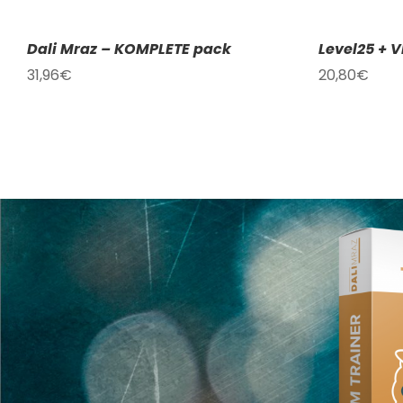
Dali Mraz – KOMPLETE pack
Level25 + V
31,96
€
20,80
€