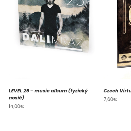
PŘIDAT DO KOŠÍKU
/
DETAILY
PŘI
LEVEL 25 – music album (fyzický
Czech Virt
nosič)
7,60
€
14,00
€