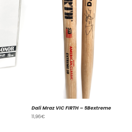
DETAILY
Dali Mraz VIC FIRTH – 5Bextreme
11,96
€