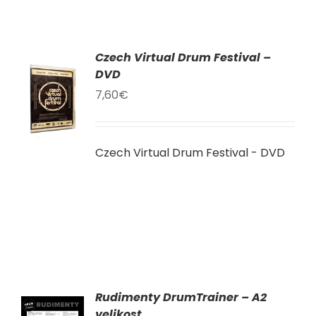
Czech Virtual Drum Festival –
AT
DVD
7,60
€
KU
LY
Czech Virtual Drum Festival - DVD
Rudimenty DrumTrainer – A2
AT
velikost