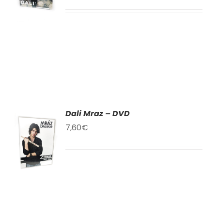
LY
Dali Mraz – DVD
AT
7,60
€
KU
LY