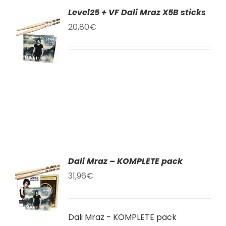
Level25 + VF Dali Mraz X5B sticks
AT
20,80
€
KU
LY
Dali Mraz – KOMPLETE pack
AT
31,96
€
KU
Dali Mraz - KOMPLETE pack
LY