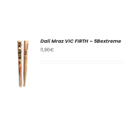
Dali Mraz VIC FIRTH – 5Bextreme
11,96
€
AT
KU
LY