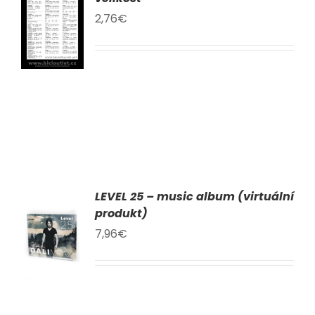
2,76
€
KU
LY
LEVEL 25 – music album (virtuální
AT
produkt)
7,96
€
KU
LY