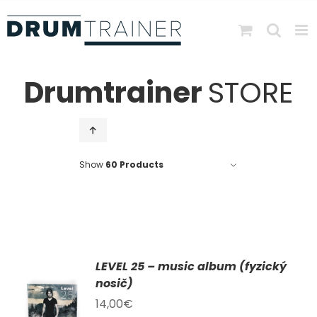
Skip
to
content
Drumtrainer
STORE
Show
60 Products
LEVEL 25 – music album (fyzický
AT
nosič)
14,00
€
KU