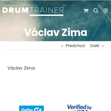
Skip
to
content
Václav Zima
Předchozí
Další
Václav Zima