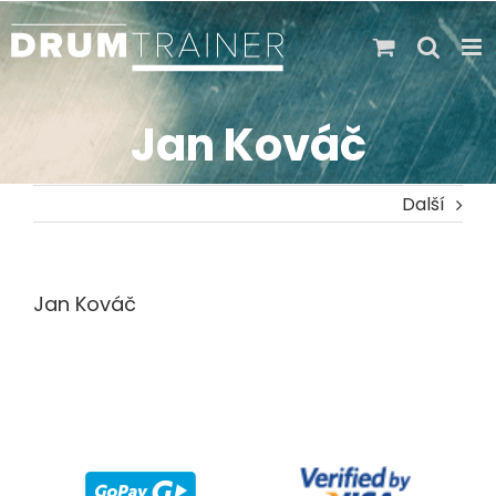
Skip
to
content
Jan Kováč
Další
Jan Kováč