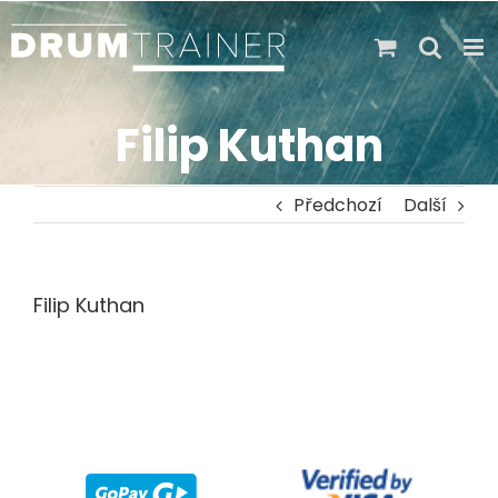
Skip
to
content
Filip Kuthan
Předchozí
Další
Filip Kuthan